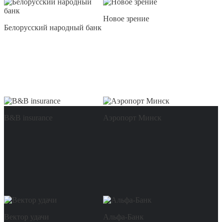
Новое зрение
Белорусский народный банк
B&B insurance
Аэропорт Минск
Вектор удачи
Альфа-Банк