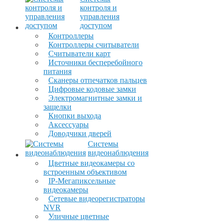
контроля и
управления
доступом
Контроллеры
Контроллеры считыватели
Считыватели карт
Источники бесперебойного
питания
Сканеры отпечатков пальцев
Цифровые кодовые замки
Электромагнитные замки и
защелки
Кнопки выхода
Аксессуары
Доводчики дверей
Системы
видеонаблюдения
Цветные видеокамеры со
встроенным объективом
IP-Мегапиксельные
видеокамеры
Сетевые видеорегистраторы
NVR
Уличные цветные