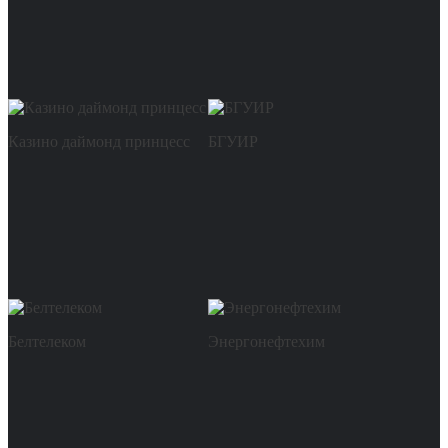
Казино даймонд принцесс
БГУИР
Белтелеком
Энергонефтехим