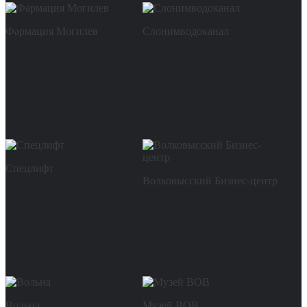
Фармация Могилев
Слонимводоканал
Спецлифт
Волковысский Бизнес-центр
Вольна
Музей ВОВ