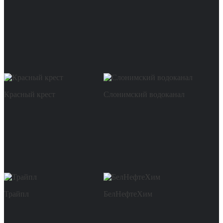
Красный крест
Слонимский водоканал
Трайпл
БелНефтеХим