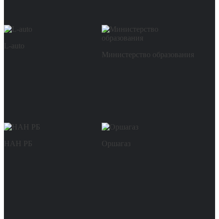
L-auto
Министерство образования
НАН РБ
Оршагаз