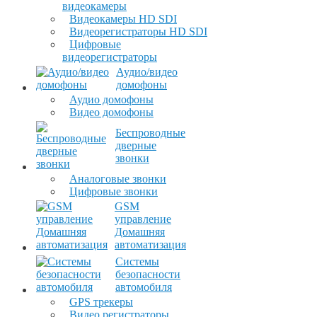
видеокамеры
Видеокамеры HD SDI
Видеорегистраторы HD SDI
Цифровые
видеорегистраторы
Аудио/видео
домофоны
Аудио домофоны
Видео домофоны
Беспроводные
дверные
звонки
Аналоговые звонки
Цифровые звонки
GSM
управление
Домашняя
автоматизация
Системы
безопасности
автомобиля
GPS трекеры
Видео регистраторы